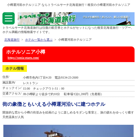
小樽運河前ホテルソニア ならトラベルサーチ北海道旅行！格安の小樽運河前ホテルソニア
トラベルサーチ北海道旅行は往復の航空券とホテルがセットになった格安北海道旅行・ツアー、
ホテル満載の情報検索サイトです。
北海道旅行
>
ホテル一覧から選ぶ
> 小樽運河前ホテルソニア
ホテルソニア小樽
https://sonia-otaru.com/
ホテル情報
住所⁄
小樽市色内1丁目4-20 電話⁄0134-23-2600
施設案内⁄
レストラン
チェックイン⁄
15:00 チェックアウト⁄11：00
交通アクセス⁄
JR小樽駅より徒歩で約10分 駐車場⁄1泊1,200円（先着順）
街の象徴ともいえる小樽運河沿いに建つホテル
開放的な窓から小樽の街並みを絵画のように楽しめるモダンな客室と、旅の疲れをゆっくり癒す
天然温泉が人気