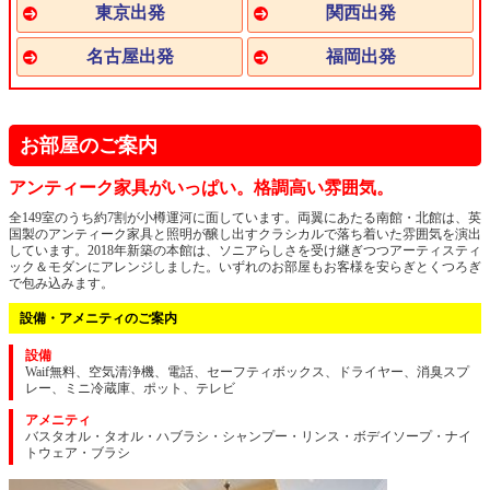
東京
関西
名古屋
福岡
お部屋のご案内
アンティーク家具がいっぱい。格調高い雰囲気。
全149室のうち約7割が小樽運河に面しています。両翼にあたる南館・北館は、英
国製のアンティーク家具と照明が醸し出すクラシカルで落ち着いた雰囲気を演出
しています。2018年新築の本館は、ソニアらしさを受け継ぎつつアーティスティ
ック＆モダンにアレンジしました。いずれのお部屋もお客様を安らぎとくつろぎ
で包み込みます。
設備・アメニティのご案内
設備
Waif無料、空気清浄機、電話、セーフティボックス、ドライヤー、消臭スプ
レー、ミニ冷蔵庫、ポット、テレビ
アメニティ
バスタオル・タオル・ハブラシ・シャンプー・リンス・ボデイソープ・ナイ
トウェア・ブラシ