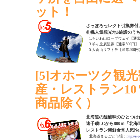
ット！
さっぽろセレクト引換券付／3
札幌人気観光地6施設のうち
1.もいわ山ロープウェイ【通常1
3.羊ヶ丘展望券【通常500円
5.大倉山リフト券【通常500
[5]オホーツク観
産・レストラン10
商品除く）
北海道の醍醐味のひとつは
速千歳I.Cから800ｍ「北
レストラン海鮮食堂人気No.
北海道まるごと市場：
http://e