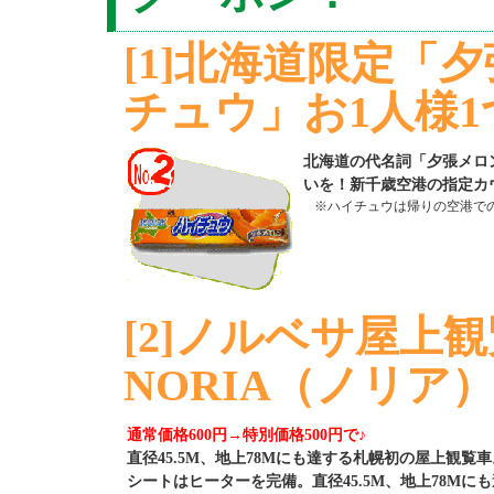
[1]北海道限定「
チュウ」お1人様1
北海道の代名詞「夕張メロ
いを！新千歳空港の指定カ
※ハイチュウは帰りの空港で
[2]ノルベサ屋上
NORIA（ノリア
通常価格600円→特別価格500円で♪
直径45.5M、地上78Mにも達する札幌初の屋上観覧
シートはヒーターを完備。直径45.5M、地上78M