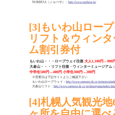
NORBESA（ノルベサ）：
http://www.norbesa.jp/
[3]もいわ山ロー
リフト＆ウィンタ
ム割引券付
もいわ山・・・ロープウェイ往復
大人1,100円→90
大倉山・・・リフト往復・ウィンターミュージアム
中学生500円→400円 小学生300円→200円
※営業日は下記サイトよりご確認下さい
もいわ山ロープウェイ：
http://www.sapporo-dc.co.jp/moiwa/ind
大倉山リフト：
http://www.sapporo-dc.co.jp/okurayama/index.htm
[4]札幌人気観光地
ヶ所を自由に選べ